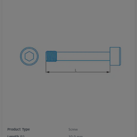
Product Type
Screw
Length (L)
30,0 mm