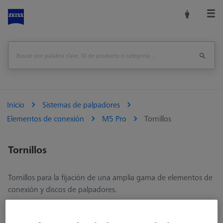
Inicio
Sistemas de palpadores
Elementos de conexión
M5 Pro
Tornillos
Tornillos
Tornillos para la fijación de una amplia gama de elementos de
conexión y discos de palpadores.