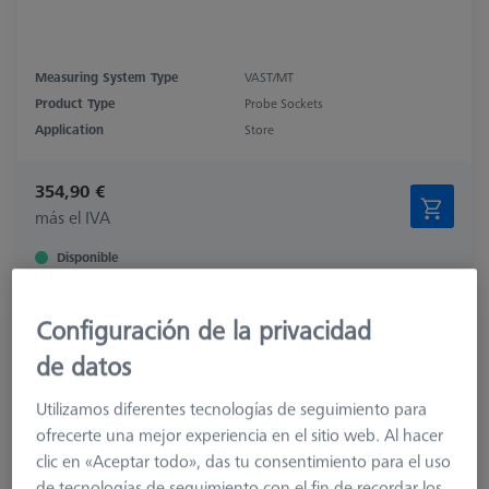
Measuring System Type
VAST/MT
Product Type
Probe Sockets
Application
Store
354,90 €
más el IVA
Disponible
Conector de sonda para RDS
Configuración de la privacidad
621770-8040-000
de datos
Utilizamos diferentes tecnologías de seguimiento para
ofrecerte una mejor experiencia en el sitio web. Al hacer
clic en «Aceptar todo», das tu consentimiento para el uso
de tecnologías de seguimiento con el fin de recordar los