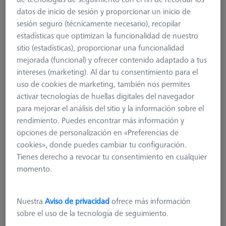
datos de inicio de sesión y proporcionar un inicio de
sesión seguro (técnicamente necesario), recopilar
estadísticas que optimizan la funcionalidad de nuestro
sitio (estadísticas), proporcionar una funcionalidad
mejorada (funcional) y ofrecer contenido adaptado a tus
intereses (marketing). Al dar tu consentimiento para el
uso de cookies de marketing, también nos permites
activar tecnologías de huellas digitales del navegador
para mejorar el análisis del sitio y la información sobre el
rendimiento. Puedes encontrar más información y
opciones de personalización en «Preferencias de
cookies», donde puedes cambiar tu configuración.
Tienes derecho a revocar tu consentimiento en cualquier
Measuring System Type
RDS
momento.
Product Type
Probe Sockets
Application
Store
Nuestra
Aviso de privacidad
ofrece más información
sobre el uso de la tecnología de seguimiento.
192,50 €
más el IVA