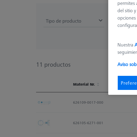
permites 
del sitio
opciones 
Tipo de producto
configura
Nuestra
A
seguimie
11
productos
Aviso sob
Prefere
Material Nr.
Material Nr.
626109-0017-000
626105-6271-001