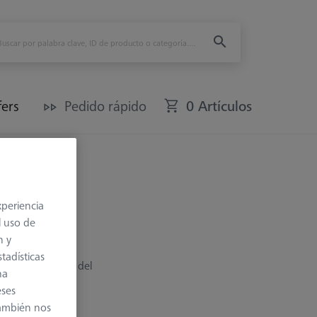
fers
Pedido rápido
0 Artículos
xperiencia
l uso de
n y
rnillar en una
tadísticas
tornillo depende del
na
eses
también nos