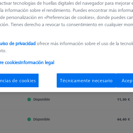
activar tecnologías de huellas digitales del navegador para mejorar el
 y la información sobre el rendimiento. Puedes encontrar más inform
de personalización en «Preferencias de cookies», donde puedes ca
ción. Tienes derecho a revocar tu consentimiento en cualquier mo
viso de privacidad
ofrece más información sobre el uso de la tecno
nto.
Clasificar resultados
re cookies
Información legal
Disponibilidad
ncias de cookies
Técnicamente necesario
Acep
Disponibilidad
Precio de
Disponibilidad
Precio de
Disponible
11,30 €
Disponible
44,40 €