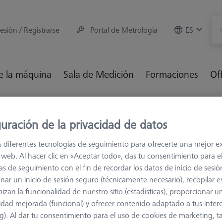
sesión / Registrarse
Portal de Metrología
ES
e la máquina
Sala de Medición
Formaciones
Of
 de conexión
M5
Tornillos
uración de la privacidad de datos
s diferentes tecnologías de seguimiento para ofrecerte una mejor e
io web. Al hacer clic en «Aceptar todo», das tu consentimiento para e
as de seguimiento con el fin de recordar los datos de inicio de sesió
 conexión y discos de palpador. Los tornillos socavados se pueden ato
nar un inicio de sesión seguro (técnicamente necesario), recopilar es
te angular de los siguientes componentes. La longitud requerida del 
izan la funcionalidad de nuestro sitio (estadísticas), proporcionar u
idad mejorada (funcional) y ofrecer contenido adaptado a tus inter
g). Al dar tu consentimiento para el uso de cookies de marketing, 