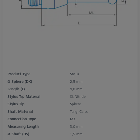
Product Type
Stylus
Ø Sphere (DK)
2,5 mm
Length (L)
9,0 mm
Stylus Tip Material
Si. Nitride
Stylus Tip
Sphere
Shaft Material
Tung. Carb.
Connection Type
M3
Measuring Length
3,0 mm
Ø Shaft (DS)
1,5 mm