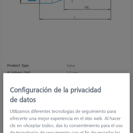
Product Type
Stylus
Ø Sphere (DK)
2,5 mm
Length (L)
30,0 mm
Stylus Tip Material
Si. Nitride
Configuración de la privacidad
Stylus Tip
Sphere
de datos
Shaft Material
Tung. Carb.
Connection Type
M3
Utilizamos diferentes tecnologías de seguimiento para
Measuring Length
24,0 mm
ofrecerte una mejor experiencia en el sitio web. Al hacer
Ø Shaft (DS)
1,5 mm
clic en «Aceptar todo», das tu consentimiento para el uso
Stylus Type
Straight
de tecnologías de seguimiento con el fin de recordar los