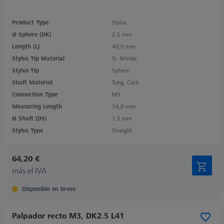
Product Type
Stylus
Ø Sphere (DK)
2,5 mm
Length (L)
40,0 mm
Stylus Tip Material
Si. Nitride
Stylus Tip
Sphere
Shaft Material
Tung. Carb.
Connection Type
M3
Measuring Length
34,0 mm
Ø Shaft (DS)
1,5 mm
Stylus Type
Straight
64,20 €
más el IVA
Disponible en breve
Palpador recto M3, DK2.5 L41