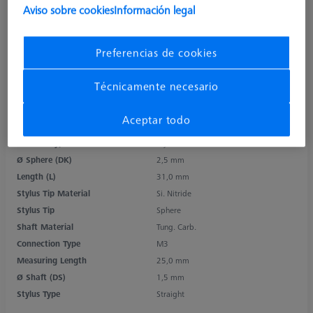
Aviso sobre cookies
Información legal
Preferencias de cookies
Técnicamente necesario
Aceptar todo
Product Type
Stylus
Ø Sphere (DK)
2,5 mm
Length (L)
31,0 mm
Stylus Tip Material
Si. Nitride
Stylus Tip
Sphere
Shaft Material
Tung. Carb.
Connection Type
M3
Measuring Length
25,0 mm
Ø Shaft (DS)
1,5 mm
Stylus Type
Straight