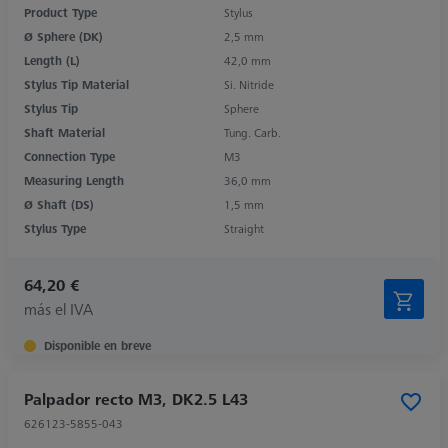
Product Type
Stylus
Ø Sphere (DK)
2,5 mm
Length (L)
42,0 mm
Stylus Tip Material
Si. Nitride
Stylus Tip
Sphere
Shaft Material
Tung. Carb.
Connection Type
M3
Measuring Length
36,0 mm
Ø Shaft (DS)
1,5 mm
Stylus Type
Straight
64,20 €
más el IVA
Disponible en breve
Palpador recto M3, DK2.5 L43
626123-5855-043