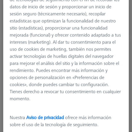
datos de inicio de sesión y proporcionar un inicio de
64,20 €
sesión seguro (técnicamente necesario), recopilar
más el IVA
estadísticas que optimizan la funcionalidad de nuestro
sitio (estadísticas), proporcionar una funcionalidad
Disponible en breve
mejorada (funcional) y ofrecer contenido adaptado a tus
intereses (marketing). Al dar tu consentimiento para el
Palpador recto M3, DK2.5 L31
uso de cookies de marketing, también nos permites
626123-5855-031
activar tecnologías de huellas digitales del navegador
para mejorar el análisis del sitio y la información sobre el
rendimiento. Puedes encontrar más información y
opciones de personalización en «Preferencias de
cookies», donde puedes cambiar tu configuración.
Tienes derecho a revocar tu consentimiento en cualquier
momento.
Nuestra
Aviso de privacidad
ofrece más información
sobre el uso de la tecnología de seguimiento.