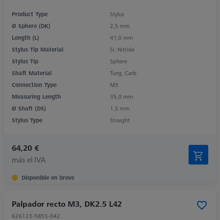
Product Type
Stylus
Ø Sphere (DK)
2,5 mm
Length (L)
41,0 mm
Stylus Tip Material
Si. Nitride
Stylus Tip
Sphere
Shaft Material
Tung. Carb.
Connection Type
M3
Measuring Length
35,0 mm
Ø Shaft (DS)
1,5 mm
Stylus Type
Straight
64,20 €
más el IVA
Disponible en breve
Palpador recto M3, DK2.5 L42
626123-5855-042