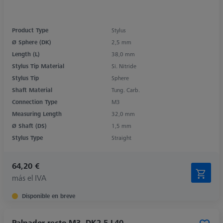
Product Type
Stylus
Ø Sphere (DK)
2,5 mm
Length (L)
38,0 mm
Stylus Tip Material
Si. Nitride
Stylus Tip
Sphere
Shaft Material
Tung. Carb.
Connection Type
M3
Measuring Length
32,0 mm
Ø Shaft (DS)
1,5 mm
Stylus Type
Straight
64,20 €
más el IVA
Disponible en breve
Palpador recto M3, DK2.5 L40