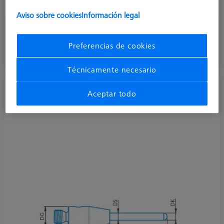
Stylus Type
Cylinder
Aviso sobre cookies
Información legal
151,20 €
más el IVA
Preferencias de cookies
Disponible
Técnicamente necesario
Palpador cilíndrico M2, DK0.5 L15.5
Aceptar todo
626120-0080-000