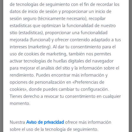
de tecnologías de seguimiento con el fin de recordar los
datos de inicio de sesión y proporcionar un inicio de
sesión seguro (técnicamente necesario), recopilar
estadísticas que optimizan la funcionalidad de nuestro
sitio (estadísticas), proporcionar una funcionalidad
mejorada (funcional) y ofrecer contenido adaptado a tus
intereses (marketing). Al dar tu consentimiento para el
uso de cookies de marketing, también nos permites
activar tecnologías de huellas digitales del navegador
para mejorar el análisis del sitio y la información sobre el
Product Type
Stylus
rendimiento. Puedes encontrar más información y
Ø Sphere (DK)
1,0 mm
opciones de personalización en «Preferencias de
Length (L)
35,5 mm
cookies», donde puedes cambiar tu configuración.
Stylus Tip Material
Tung. Carb.
Tienes derecho a revocar tu consentimiento en cualquier
Stylus Tip
Spherical Cylinder
momento.
Shaft Material
Tung. Carb.
Connection Type
M2
Measuring Length
28,0 mm
Nuestra
Aviso de privacidad
ofrece más información
Ø Shaft (DS)
1,0 mm
sobre el uso de la tecnología de seguimiento.