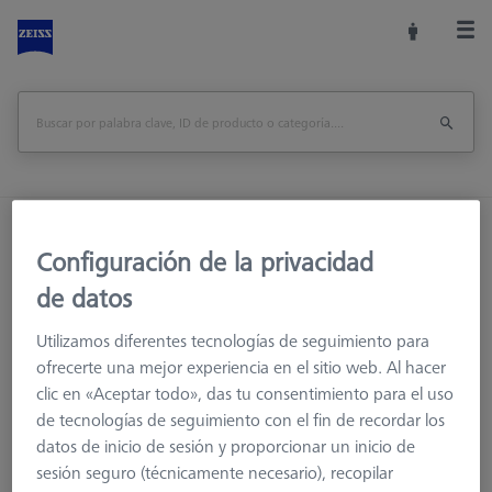
Inicio
Sistemas de palpadores
Palpadores
Configuración de la privacidad
M5
Palpador
de datos
Utilizamos diferentes tecnologías de seguimiento para
ofrecerte una mejor experiencia en el sitio web. Al hacer
clic en «Aceptar todo», das tu consentimiento para el uso
de tecnologías de seguimiento con el fin de recordar los
datos de inicio de sesión y proporcionar un inicio de
Ø Esfera (DK)
Longitud (L)
la medición de la lon
sesión seguro (técnicamente necesario), recopilar