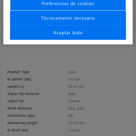
Preferencias de cookies
Técnicamente necesario
Aceptar todo
Product Type
Stylus
Ø Sphere (DK)
3,0 mm
Length (L)
33,75 mm
Stylus Tip Material
Ruby
Stylus Tip
Cylinder
Shaft Material
Tung. Carb.
Connection Type
M5
Measuring Length
23,75 mm
Ø Shaft (DS)
1,0 mm