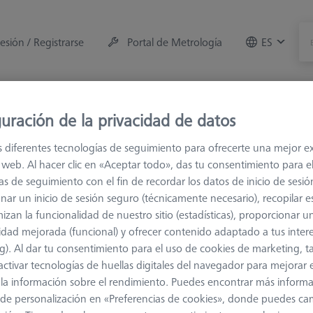
sesión / Registrarse
Portal de Metrología
ES
e la máquina
Sala de Medición
Formaciones
Of
uración de la privacidad de datos
s diferentes tecnologías de seguimiento para ofrecerte una mejor e
s
M5
Palpador de estrella
io web. Al hacer clic en «Aceptar todo», das tu consentimiento para e
as de seguimiento con el fin de recordar los datos de inicio de sesió
nar un inicio de sesión seguro (técnicamente necesario), recopilar es
izan la funcionalidad de nuestro sitio (estadísticas), proporcionar u
idad mejorada (funcional) y ofrecer contenido adaptado a tus inter
g). Al dar tu consentimiento para el uso de cookies de marketing, 
activar tecnologías de huellas digitales del navegador para mejorar el
la medición de la longitud
Ø Eje (DS)
 y la información sobre el rendimiento. Puedes encontrar más inform
de personalización en «Preferencias de cookies», donde puedes ca