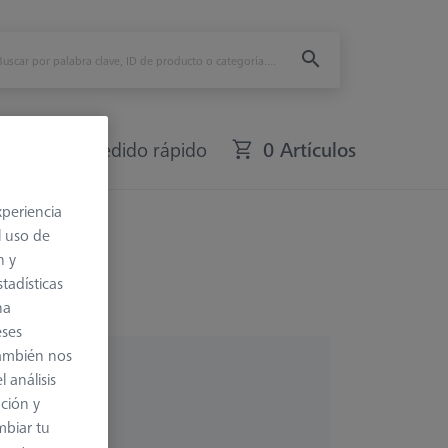
fers
Pedido rápido
0 Artículos
xperiencia
l uso de
n y
tadísticas
na
eses
también nos
 análisis
ación y
mbiar tu