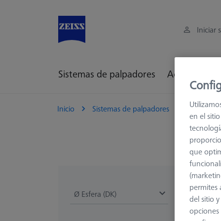
Iniciar 
Sistemas de palpadores
Accesorios d
Config
Utilizamo
Inicio
Sistemas de palpadores
Palpadore
en el sit
tecnologí
proporcio
que optim
funcional
(marketin
permites 
Ø Esfera (DK)
Longitud (L)
del sitio
opciones 