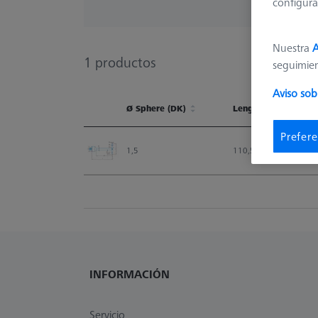
configura
Nuestra
A
1
productos
seguimie
Aviso sob
Ø Sphere (DK)
Length (L)
Ø Sphere (DK)
Length (L)
Prefere
1,5
110,5
INFORMACIÓN
Servicio