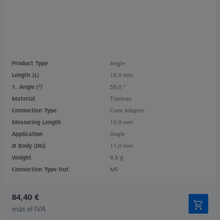
Product Type
Angle
Length (L)
16,0 mm
1. Angle (°)
50,0 °
Material
Titanium
Connection Type
Cone Adapter
Measuring Length
10,0 mm
Application
Angle
Ø Body (DG)
11,0 mm
Weight
9,5 g
Connection Type Out
M5
84,40 €
más el IVA