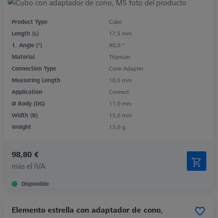
Product Type
Cube
Length (L)
17,5 mm
1. Angle (°)
90,0 °
Material
Titanium
Connection Type
Cone Adapter
Measuring Length
10,0 mm
Application
Connect
Ø Body (DG)
11,0 mm
Width (B)
15,0 mm
Weight
13,0 g
98,80 €
más el IVA
Disponible
Elemento estrella con adaptador de cono,