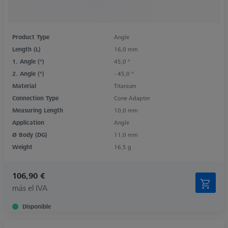
Product Type
Angle
Length (L)
16,0 mm
1. Angle (°)
45,0 °
2. Angle (°)
- 45,0 °
Material
Titanium
Connection Type
Cone Adapter
Measuring Length
10,0 mm
Application
Angle
Ø Body (DG)
11,0 mm
Weight
16,5 g
106,90 €
más el IVA
Disponible