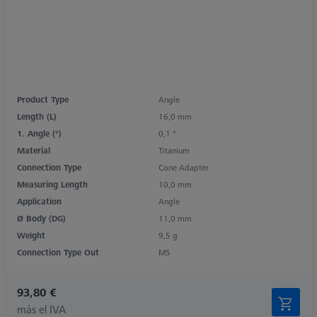
Product Type
Angle
Length (L)
16,0 mm
1. Angle (°)
0,1 °
Material
Titanium
Connection Type
Cone Adapter
Measuring Length
10,0 mm
Application
Angle
Ø Body (DG)
11,0 mm
Weight
9,5 g
Connection Type Out
M5
93,80 €
más el IVA