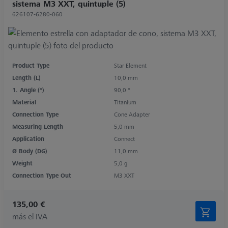
sistema M3 XXT, quintuple (5)
626107-6280-060
Product Type
Star Element
Length (L)
10,0 mm
1. Angle (°)
90,0 °
Material
Titanium
Connection Type
Cone Adapter
Measuring Length
5,0 mm
Application
Connect
Ø Body (DG)
11,0 mm
Weight
5,0 g
Connection Type Out
M3 XXT
135,00 €
más el IVA