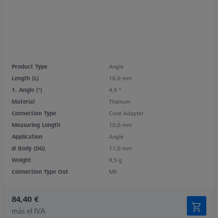
Product Type
Angle
Length (L)
16,0 mm
1. Angle (°)
4,0 °
Material
Titanium
Connection Type
Cone Adapter
Measuring Length
10,0 mm
Application
Angle
Ø Body (DG)
11,0 mm
Weight
9,5 g
Connection Type Out
M5
84,40 €
más el IVA