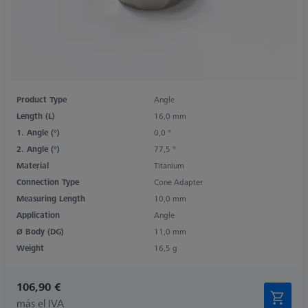
Product Type
Angle
Length (L)
16,0 mm
1. Angle (°)
0,0 °
2. Angle (°)
77,5 °
Material
Titanium
Connection Type
Cone Adapter
Measuring Length
10,0 mm
Application
Angle
Ø Body (DG)
11,0 mm
Weight
16,5 g
106,90 €
más el IVA