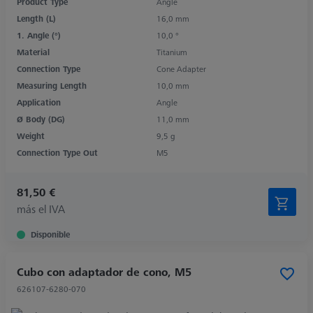
Product Type
Angle
Length (L)
16,0 mm
1. Angle (°)
10,0 °
Material
Titanium
Connection Type
Cone Adapter
Measuring Length
10,0 mm
Application
Angle
Ø Body (DG)
11,0 mm
Weight
9,5 g
Connection Type Out
M5
81,50 €
más el IVA
Disponible
Cubo con adaptador de cono, M5
626107-6280-070