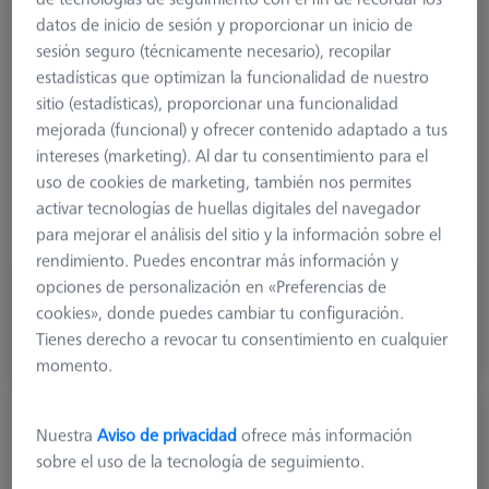
datos de inicio de sesión y proporcionar un inicio de
Length (L)
16,0 mm
sesión seguro (técnicamente necesario), recopilar
1. Angle (°)
65,0 °
estadísticas que optimizan la funcionalidad de nuestro
2. Angle (°)
- 65,0 °
sitio (estadísticas), proporcionar una funcionalidad
Material
Titanium
mejorada (funcional) y ofrecer contenido adaptado a tus
Connection Type
Cone Adapter
intereses (marketing). Al dar tu consentimiento para el
Measuring Length
10,0 mm
uso de cookies de marketing, también nos permites
Application
Angle
activar tecnologías de huellas digitales del navegador
Ø Body (DG)
11,0 mm
para mejorar el análisis del sitio y la información sobre el
Weight
16,5 g
rendimiento. Puedes encontrar más información y
opciones de personalización en «Preferencias de
118,80 €
cookies», donde puedes cambiar tu configuración.
más el IVA
Tienes derecho a revocar tu consentimiento en cualquier
Hecho a medida
momento.
M5, Angle piece with cone adapter,
Nuestra
Aviso de privacidad
ofrece más información
titanium
sobre el uso de la tecnología de seguimiento.
626107-6020-010