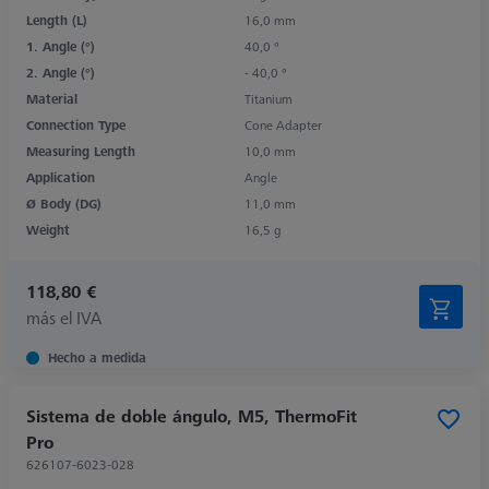
Length (L)
16,0 mm
1. Angle (°)
40,0 °
2. Angle (°)
- 40,0 °
Material
Titanium
Connection Type
Cone Adapter
Measuring Length
10,0 mm
Application
Angle
Ø Body (DG)
11,0 mm
Weight
16,5 g
118,80 €
más el IVA
Hecho a medida
Sistema de doble ángulo, M5, ThermoFit
Pro
626107-6023-028