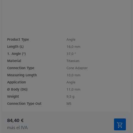
Product Type
Angle
Length (L)
16,0 mm
1. Angle (°)
37,0 °
Material
Titanium
Connection Type
Cone Adapter
Measuring Length
10,0 mm
Application
Angle
Ø Body (DG)
11,0 mm
Weight
9,5 g
Connection Type Out
M5
84,40 €
más el IVA