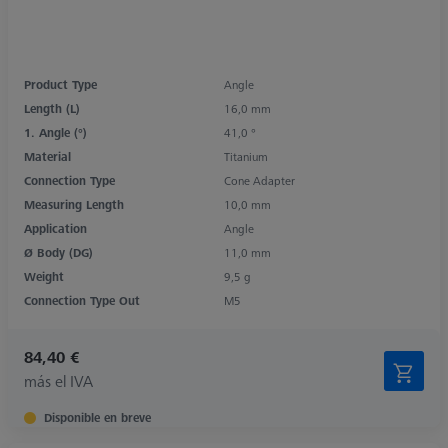
Product Type
Angle
Length (L)
16,0 mm
1. Angle (°)
41,0 °
Material
Titanium
Connection Type
Cone Adapter
Measuring Length
10,0 mm
Application
Angle
Ø Body (DG)
11,0 mm
Weight
9,5 g
Connection Type Out
M5
84,40 €
más el IVA
Disponible en breve