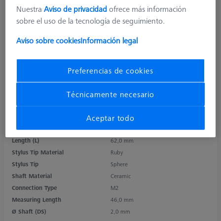
Nuestra
Aviso de privacidad
ofrece más información
sobre el uso de la tecnología de seguimiento.
Aviso sobre cookies
Información legal
Preferencias de cookies
Técnicamente necesario
Product Type
Reference Stylus
Aceptar todo
Ø Sphere (DK)
3,0 mm
Length (L)
62,0 mm
Stylus Tip Material
Ruby
Stylus Tip
Sphere
Shaft Material
Ceramic
Connection Type
M2
Measuring Length
46,0 mm
Ø Shaft (DS)
2,0 mm