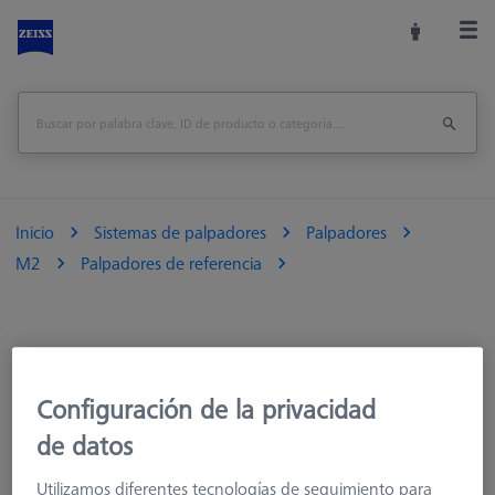
Inicio
Sistemas de palpadores
Palpadores
M2
Palpadores de referencia
Configuración de la privacidad
de datos
Ø Esfera (DK)
Longitud (L)
material del eje
Utilizamos diferentes tecnologías de seguimiento para