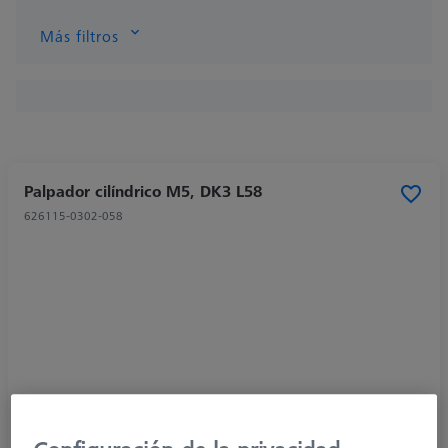
Más filtros
Palpador cilíndrico M5, DK3 L58
626115-0302-058