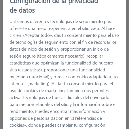
Configuración de la privacidad
de datos
Utilizamos diferentes tecnologías de seguimiento para
ofrecerte una mejor experiencia en el sitio web. Al hacer
clic en «Aceptar todo», das tu consentimiento para el uso
de tecnologías de seguimiento con el fin de recordar los
datos de inicio de sesión y proporcionar un inicio de
sesión seguro (técnicamente necesario), recopilar
estadísticas que optimizan la funcionalidad de nuestro
Product Type
Stylus
sitio (estadísticas), proporcionar una funcionalidad
Ø Sphere (DK)
3,0 mm
mejorada (funcional) y ofrecer contenido adaptado a tus
Length (L)
58,0 mm
intereses (marketing). Al dar tu consentimiento para el
Stylus Tip Material
Ruby
uso de cookies de marketing, también nos permites
Stylus Tip
Spherical Cylinder
activar tecnologías de huellas digitales del navegador
Shaft Material
Tung. Carb.
para mejorar el análisis del sitio y la información sobre el
Connection Type
M5
rendimiento. Puedes encontrar más información y
Measuring Length
37,0 mm
opciones de personalización en «Preferencias de
Ø Shaft (DS)
2,0 mm
cookies», donde puedes cambiar tu configuración.