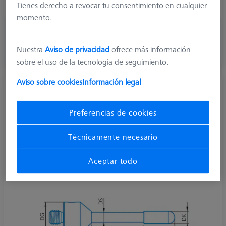
Stylus Type
Cylinder
Tienes derecho a revocar tu consentimiento en cualquier
momento.
477,50 €
más el IVA
Nuestra
Aviso de privacidad
ofrece más información
sobre el uso de la tecnología de seguimiento.
Disponible
Aviso sobre cookies
Información legal
Palpador cilíndrico M5, DK2 L20
626115-0203-020
Preferencias de cookies
Técnicamente necesario
Aceptar todo