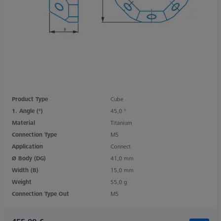
Product Type
Cube
1. Angle (°)
45,0 °
Material
Titanium
Connection Type
M5
Application
Connect
Ø Body (DG)
41,0 mm
Width (B)
15,0 mm
Weight
55,0 g
Connection Type Out
M5