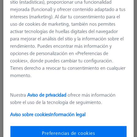
sitio (estadísticas), proporcionar una funcionalidad
mejorada (funcional) y ofrecer contenido adaptado a tus
intereses (marketing). Al dar tu consentimiento para el
uso de cookies de marketing, también nos permites
activar tecnologías de huellas digitales del navegador
para mejorar el análisis del sitio y la información sobre el
rendimiento. Puedes encontrar más información y
opciones de personalización en «Preferencias de
cookies», donde puedes cambiar tu configuración.
Tienes derecho a revocar tu consentimiento en cualquier
Product Type
Stylus
momento.
Ø Sphere (DK)
0,3 mm
Length (L)
25,0 mm
Stylus Tip Material
Tung. Carb.
Nuestra
Aviso de privacidad
ofrece más información
Stylus Tip
Sphere
sobre el uso de la tecnología de seguimiento.
Shaft Material
Tung. Carb.
Connection Type
M5
Aviso sobre cookies
Información legal
Measuring Length
15,0 mm
2. Measuring Length (MLE)
4,5 mm
Preferencias de cookies
3. Measuring Length (MLF)
1,3 mm