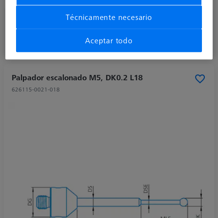
Técnicamente necesario
89,20 €
más el IVA
Aceptar todo
Disponible
Palpador escalonado M5, DK0.2 L18
626115-0021-018