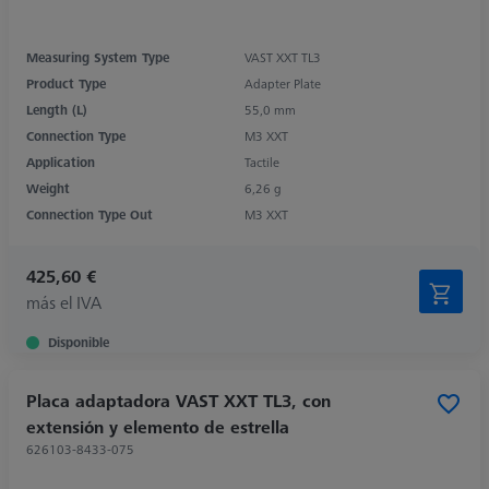
Measuring System Type
VAST XXT TL3
Product Type
Adapter Plate
Length (L)
55,0 mm
Connection Type
M3 XXT
Application
Tactile
Weight
6,26 g
Connection Type Out
M3 XXT
425,60 €
más el IVA
Disponible
Placa adaptadora VAST XXT TL3, con
extensión y elemento de estrella
626103-8433-075