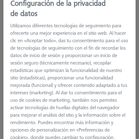
Configuración de la privacidad
coloca en el cabezal de medición. Para un cambio automático
de palpador controlado por CNC, el plato adaptador
de datos
(incluyendo los elementos acoplados como palpadores y
extensiones) se coloca en la bahía VAST XXT (por ejemplo,
Utilizamos diferentes tecnologías de seguimiento para
620161-8510-000) del rack (MSR / ProMax) suministrado
ofrecerte una mejor experiencia en el sitio web. Al hacer
para este propósito.
clic en «Aceptar todo», das tu consentimiento para el uso
de tecnologías de seguimiento con el fin de recordar los
Los platos adaptadores con extensión de plato y cubo
datos de inicio de sesión y proporcionar un inicio de
consisten en el cuerpo base hecho de aluminio con 3 bolas
sesión seguro (técnicamente necesario), recopilar
con recubrimiento de oro para su adaptación al cabezal de
estadísticas que optimizan la funcionalidad de nuestro
medición. Los valores medidos se transmiten mecánicamente
sitio (estadísticas), proporcionar una funcionalidad
al cabezal de medición a través de este soporte de tres
mejorada (funcional) y ofrecer contenido adaptado a tus
puntos. La fuerza de retención es aplicada por un imán
intereses (marketing). Al dar tu consentimiento para el
permanente pegado.
uso de cookies de marketing, también nos permites
activar tecnologías de huellas digitales del navegador
En el plato se instala un chip que identifica de forma exclusiva
para mejorar el análisis del sitio y la información sobre el
el plato adaptador y permite que la unidad de control lleve a
rendimiento. Puedes encontrar más información y
cabo funciones de seguridad y supervisión. Este chip también
opciones de personalización en «Preferencias de
permite implementar opciones de software adicionales.
cookies», donde puedes cambiar tu configuración.