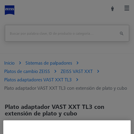
Inicio
Sistemas de palpadores
Platos de cambio ZEISS
ZEISS VAST XXT
Platos adaptadores VAST XXT TL3
Plato adaptador VAST XXT TL3 con extensión de plato y cubo
Plato adaptador VAST XXT TL3 con
extensión de plato y cubo
El plato adaptador ZEISS se lee y se reconoce cuando se