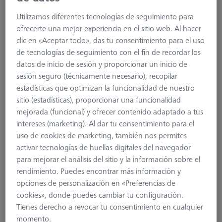
Utilizamos diferentes tecnologías de seguimiento para
ofrecerte una mejor experiencia en el sitio web. Al hacer
clic en «Aceptar todo», das tu consentimiento para el uso
de tecnologías de seguimiento con el fin de recordar los
datos de inicio de sesión y proporcionar un inicio de
sesión seguro (técnicamente necesario), recopilar
estadísticas que optimizan la funcionalidad de nuestro
sitio (estadísticas), proporcionar una funcionalidad
mejorada (funcional) y ofrecer contenido adaptado a tus
intereses (marketing). Al dar tu consentimiento para el
uso de cookies de marketing, también nos permites
Product Type
Counterweight
activar tecnologías de huellas digitales del navegador
Length (L)
13,69 mm
para mejorar el análisis del sitio y la información sobre el
Material
Steel
rendimiento. Puedes encontrar más información y
Connection Type
M5
opciones de personalización en «Preferencias de
Application
Connect
cookies», donde puedes cambiar tu configuración.
Ø Body (DG)
25,0 mm
Tienes derecho a revocar tu consentimiento en cualquier
Weight
50,0 g
momento.
Connection Type Out
M5