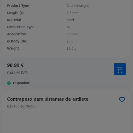
Product Type
Counterweight
Length (L)
7,3 mm
Material
Steel
Connection Type
M5
Application
Connect
Ø Body (DG)
25,0 mm
Weight
25,0 g
98,90 €
más el IVA
Disponible
Contrapeso para sistemas de estilete
626105-6270-005