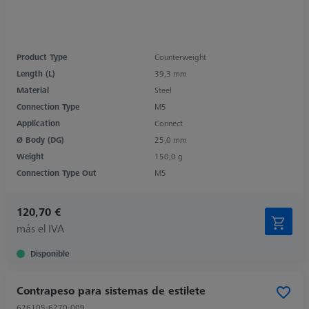
Product Type
Counterweight
Length (L)
39,3 mm
Material
Steel
Connection Type
M5
Application
Connect
Ø Body (DG)
25,0 mm
Weight
150,0 g
Connection Type Out
M5
120,70 €
más el IVA
Disponible
Contrapeso para sistemas de estilete
626105-6270-009