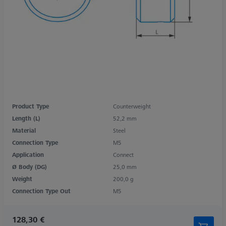
Product Type
Counterweight
Length (L)
52,2 mm
Material
Steel
Connection Type
M5
Application
Connect
Ø Body (DG)
25,0 mm
Weight
200,0 g
Connection Type Out
M5
128,30 €