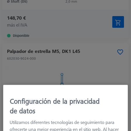
Ø Shaft (DS)
2,0 mm
148,70 €
más el IVA
Disponible
Palpador de estrella M5, DK1 L45
602030-9024-000
Configuración de la privacidad
de datos
Utilizamos diferentes tecnologías de seguimiento para
ofrecerte una mejor experiencia en el sitio web. Al hacer