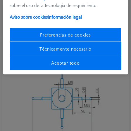
sobre el uso de la tecnología de seguimiento.
177,20 €
Aviso sobre cookies
Información legal
más el IVA
Disponible
Preferencias de cookies
Palpador de estrella M5, DK3.5 L45
Técnicamente necesario
602030-9028-000
Aceptar todo