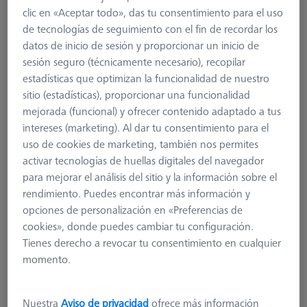
clic en «Aceptar todo», das tu consentimiento para el uso
de tecnologías de seguimiento con el fin de recordar los
datos de inicio de sesión y proporcionar un inicio de
sesión seguro (técnicamente necesario), recopilar
estadísticas que optimizan la funcionalidad de nuestro
sitio (estadísticas), proporcionar una funcionalidad
mejorada (funcional) y ofrecer contenido adaptado a tus
intereses (marketing). Al dar tu consentimiento para el
uso de cookies de marketing, también nos permites
Product Type
Stylus
activar tecnologías de huellas digitales del navegador
Ø Sphere (DK)
1,0 mm
para mejorar el análisis del sitio y la información sobre el
Length (L)
45,0 mm
rendimiento. Puedes encontrar más información y
Stylus Tip Material
Ruby
opciones de personalización en «Preferencias de
Stylus Tip
Sphere
cookies», donde puedes cambiar tu configuración.
Shaft Material
Tung. Carb.
Tienes derecho a revocar tu consentimiento en cualquier
Connection Type
M5
momento.
Measuring Length
15,0 mm
2. Measuring Length (MLE)
7,0 mm
Ø Shaft (DS)
2,0 mm
Nuestra
Aviso de privacidad
ofrece más información