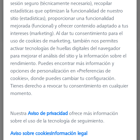
Stylus Type
Straight
sesión seguro (técnicamente necesario), recopilar
estadísticas que optimizan la funcionalidad de nuestro
sitio (estadísticas), proporcionar una funcionalidad
46,30 €
mejorada (funcional) y ofrecer contenido adaptado a tus
más el IVA
intereses (marketing). Al dar tu consentimiento para el
Disponible
uso de cookies de marketing, también nos permites
activar tecnologías de huellas digitales del navegador
Palpador recto M5x12.5, DK5 L43.5
para mejorar el análisis del sitio y la información sobre el
600342-8222-000
rendimiento. Puedes encontrar más información y
opciones de personalización en «Preferencias de
cookies», donde puedes cambiar tu configuración.
Tienes derecho a revocar tu consentimiento en cualquier
momento.
Nuestra
Aviso de privacidad
ofrece más información
sobre el uso de la tecnología de seguimiento.
Aviso sobre cookies
Información legal