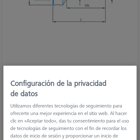
Product Type
Stylus
Configuración de la privacidad
Ø Sphere (DK)
3,0 mm
Length (L)
34,5 mm
de datos
Stylus Tip Material
Ruby
Stylus Tip
Sphere
Utilizamos diferentes tecnologías de seguimiento para
Shaft Material
Tung. Carb.
ofrecerte una mejor experiencia en el sitio web. Al hacer
Connection Type
M5x12,5
clic en «Aceptar todo», das tu consentimiento para el uso
Measuring Length
16,5 mm
de tecnologías de seguimiento con el fin de recordar los
Ø Shaft (DS)
2,0 mm
datos de inicio de sesión y proporcionar un inicio de