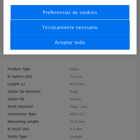
Preferencias de cookies
Técnicamente necesario
Aceptar todo
Product Type
Stylus
Ø Sphere (DK)
5,0 mm
Length (L)
43,5 mm
Stylus Tip Material
Ruby
Stylus Tip
Sphere
Shaft Material
Tung. Carb.
Connection Type
M5x12,5
Measuring Length
25,5 mm
Ø Shaft (DS)
3,5 mm
Stylus Type
Straight