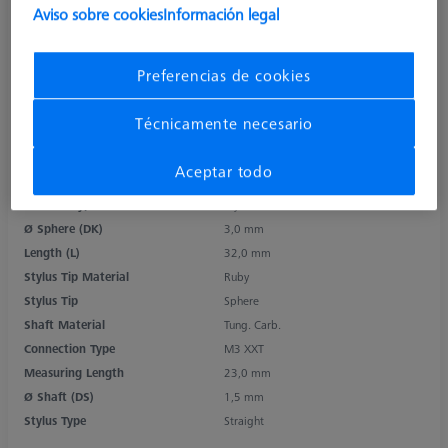
Aviso sobre cookies
Información legal
Preferencias de cookies
Técnicamente necesario
Aceptar todo
Product Type
Stylus
Ø Sphere (DK)
3,0 mm
Length (L)
32,0 mm
Stylus Tip Material
Ruby
Stylus Tip
Sphere
Shaft Material
Tung. Carb.
Connection Type
M3 XXT
Measuring Length
23,0 mm
Ø Shaft (DS)
1,5 mm
Stylus Type
Straight