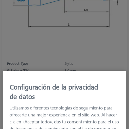
Product Type
Stylus
Ø Sphere (DK)
3,0 mm
Length (L)
33,0 mm
Stylus Tip Material
Ruby
Configuración de la privacidad
Stylus Tip
Sphere
de datos
Shaft Material
Tung. Carb.
Connection Type
M3 XXT
Utilizamos diferentes tecnologías de seguimiento para
Measuring Length
24,0 mm
ofrecerte una mejor experiencia en el sitio web. Al hacer
Ø Shaft (DS)
1,5 mm
clic en «Aceptar todo», das tu consentimiento para el uso
Stylus Type
Straight
de tecnologías de seguimiento con el fin de recordar los