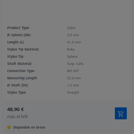
Product Type
Stylus
Ø Sphere (DK)
3,0 mm
Length (L)
41,0 mm
Stylus Tip Material
Ruby
Stylus Tip
Sphere
Shaft Material
Tung. Carb.
Connection Type
M3 XXT
Measuring Length
32,0 mm
Ø Shaft (DS)
1,5 mm
Stylus Type
Straight
48,90 €
más el IVA
Disponible en breve