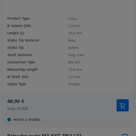
Product Type
Stylus
Ø Sphere (DK)
3,0 mm
Length (L)
19,0 mm
Stylus Tip Material
Ruby
Stylus Tip
Sphere
Shaft Material
Tung. Carb.
Connection Type
M3 XXT
Measuring Length
10,0 mm
Ø Shaft (DS)
1,5 mm
Stylus Type
Straight
48,90 €
más el IVA
Hecho a medida
Palpador recto M3 XXT, DK3 L37