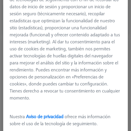
datos de inicio de sesión y proporcionar un inicio de
48,90 €
sesión seguro (técnicamente necesario), recopilar
más el IVA
estadísticas que optimizan la funcionalidad de nuestro
sitio (estadísticas), proporcionar una funcionalidad
Disponible
mejorada (funcional) y ofrecer contenido adaptado a tus
intereses (marketing). Al dar tu consentimiento para el
Palpador recto M3 XXT, DK3 L32
uso de cookies de marketing, también nos permites
626103-0354-032
activar tecnologías de huellas digitales del navegador
para mejorar el análisis del sitio y la información sobre el
rendimiento. Puedes encontrar más información y
opciones de personalización en «Preferencias de
cookies», donde puedes cambiar tu configuración.
Tienes derecho a revocar tu consentimiento en cualquier
momento.
Nuestra
Aviso de privacidad
ofrece más información
sobre el uso de la tecnología de seguimiento.