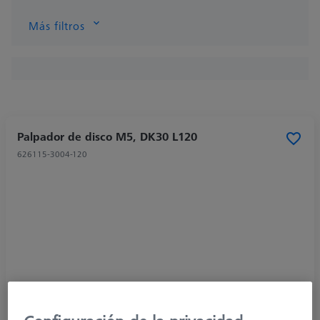
Más filtros
Palpador de disco M5, DK30 L120
626115-3004-120