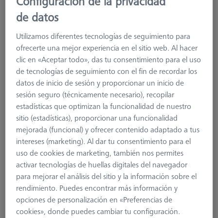
Configuración de la privacidad
de datos
Utilizamos diferentes tecnologías de seguimiento para
ofrecerte una mejor experiencia en el sitio web. Al hacer
clic en «Aceptar todo», das tu consentimiento para el uso
de tecnologías de seguimiento con el fin de recordar los
datos de inicio de sesión y proporcionar un inicio de
sesión seguro (técnicamente necesario), recopilar
estadísticas que optimizan la funcionalidad de nuestro
Product Type
Stylus
sitio (estadísticas), proporcionar una funcionalidad
Ø Sphere (DK)
30,0 mm
mejorada (funcional) y ofrecer contenido adaptado a tus
Length (L)
120,0 mm
intereses (marketing). Al dar tu consentimiento para el
Stylus Tip Material
Ceramic
uso de cookies de marketing, también nos permites
Stylus Tip
Disk
activar tecnologías de huellas digitales del navegador
Shaft Material
Tung. Carb.
para mejorar el análisis del sitio y la información sobre el
Connection Type
M5
rendimiento. Puedes encontrar más información y
Measuring Length
107,0 mm
opciones de personalización en «Preferencias de
Ø Shaft (DS)
8,0 mm
cookies», donde puedes cambiar tu configuración.