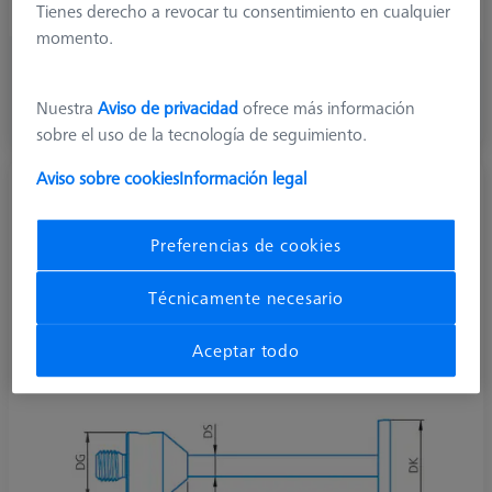
Stylus Type
Disk Stylus
Tienes derecho a revocar tu consentimiento en cualquier
momento.
428,30 €
más el IVA
Nuestra
Aviso de privacidad
ofrece más información
sobre el uso de la tecnología de seguimiento.
Disponible en breve
Aviso sobre cookies
Información legal
Palpador de disco M5, DK30 L170
626115-3000-170
Preferencias de cookies
Técnicamente necesario
Aceptar todo