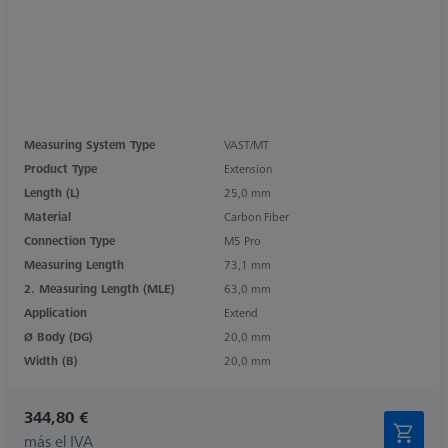
Measuring System Type
VAST/MT
Product Type
Extension
Length (L)
25,0 mm
Material
Carbon Fiber
Connection Type
M5 Pro
Measuring Length
73,1 mm
2. Measuring Length (MLE)
63,0 mm
Application
Extend
Ø Body (DG)
20,0 mm
Width (B)
20,0 mm
344,80 €
más el IVA