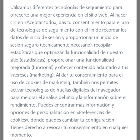
Width (B)
20,0 mm
Utilizamos diferentes tecnologías de seguimiento para
ofrecerte una mejor experiencia en el sitio web. Al hacer
377,40 €
clic en «Aceptar todo», das tu consentimiento para el uso
más el IVA
de tecnologías de seguimiento con el fin de recordar los
datos de inicio de sesión y proporcionar un inicio de
Disponible
sesión seguro (técnicamente necesario), recopilar
estadísticas que optimizan la funcionalidad de nuestro
Extensión de placa VAST, cubo
sitio (estadísticas), proporcionar una funcionalidad
626107-2120-164
mejorada (funcional) y ofrecer contenido adaptado a tus
intereses (marketing). Al dar tu consentimiento para el
uso de cookies de marketing, también nos permites
activar tecnologías de huellas digitales del navegador
para mejorar el análisis del sitio y la información sobre el
rendimiento. Puedes encontrar más información y
opciones de personalización en «Preferencias de
cookies», donde puedes cambiar tu configuración.
Tienes derecho a revocar tu consentimiento en cualquier
momento.