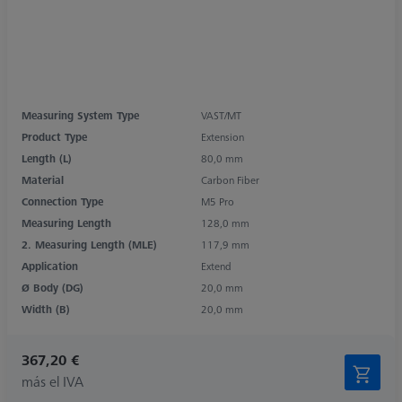
Measuring System Type
VAST/MT
Product Type
Extension
Length (L)
80,0 mm
Material
Carbon Fiber
Connection Type
M5 Pro
Measuring Length
128,0 mm
2. Measuring Length (MLE)
117,9 mm
Application
Extend
Ø Body (DG)
20,0 mm
Width (B)
20,0 mm
367,20 €
más el IVA