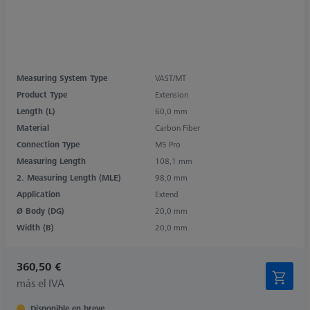
Measuring System Type
VAST/MT
Product Type
Extension
Length (L)
60,0 mm
Material
Carbon Fiber
Connection Type
M5 Pro
Measuring Length
108,1 mm
2. Measuring Length (MLE)
98,0 mm
Application
Extend
Ø Body (DG)
20,0 mm
Width (B)
20,0 mm
360,50 €
más el IVA
Disponible en breve