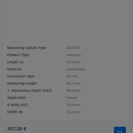
Measuring System Type
VAST/MT
Product Type
Extension
Length (L)
50,0 mm
Material
Carbon Fiber
Connection Type
M5 Pro
Measuring Length
98,1 mm
2. Measuring Length (MLE)
88,0 mm
Application
Extend
Ø Body (DG)
20,0 mm
Width (B)
20,0 mm
357,20 €