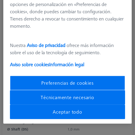
opciones de personalización en «Preferencias de
cookies», donde puedes cambiar tu configuración.
Tienes derecho a revocar tu consentimiento en cualquier
momento.
Nuestra
Aviso de privacidad
ofrece más información
sobre el uso de la tecnología de seguimiento.
Aviso sobre cookies
Información legal
Product Type
Stylus
Ø Sphere (DK)
2,0 mm
Preferencias de cookies
Length (L)
21,0 mm
Stylus Tip Material
Ruby
Técnicamente necesario
Stylus Tip
Spherical Cylinder
Shaft Material
Tung. Carb.
Aceptar todo
Connection Type
M2
Measuring Length
15,0 mm
Ø Shaft (DS)
1,0 mm