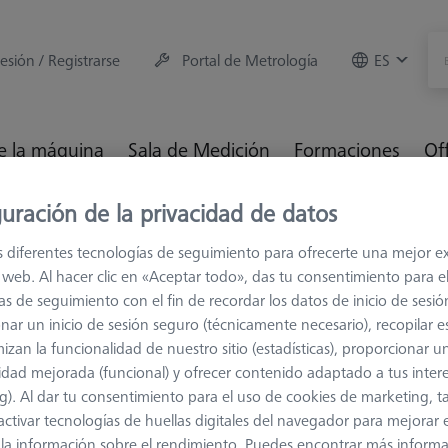
sesión / Registrarse
Portal de Metrología
ES
e la máquina
Sala de Medición
Formaciones
Of
uración de la privacidad de datos
es
M3
Extensiones de acero (inoxidable)
s diferentes tecnologías de seguimiento para ofrecerte una mejor e
io web. Al hacer clic en «Aceptar todo», das tu consentimiento para e
as de seguimiento con el fin de recordar los datos de inicio de sesió
nar un inicio de sesión seguro (técnicamente necesario), recopilar es
izan la funcionalidad de nuestro sitio (estadísticas), proporcionar u
idad mejorada (funcional) y ofrecer contenido adaptado a tus inter
g). Al dar tu consentimiento para el uso de cookies de marketing, 
activar tecnologías de huellas digitales del navegador para mejorar el
 y la información sobre el rendimiento. Puedes encontrar más inform