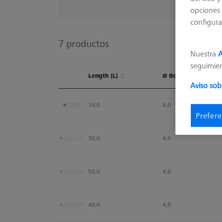
opciones 
configura
7
productos
Nuestra
A
seguimie
Length (L)
Ø Body (DG)
Aviso sob
Length (L)
Ø Body (DG)
10,0
4,0
Prefere
30,0
4,0
50,0
4,0
40,0
4,0