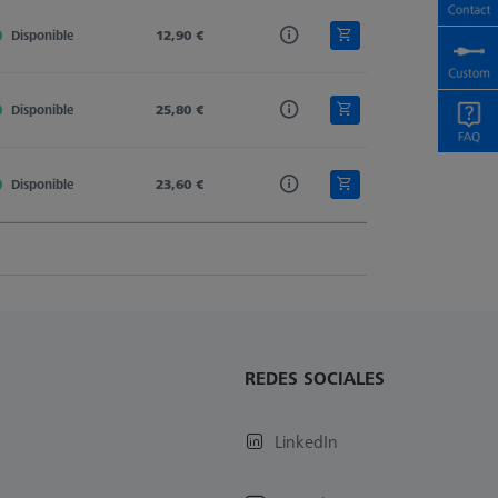
Disponible
M3
12,90 €
Stylus Extension
602030-8302-000
Disponible
M3
25,80 €
Stylus Extension
626117-4080-202
Disponible
M3
23,60 €
Stylus Extension
626117-4060-201
REDES SOCIALES
LinkedIn