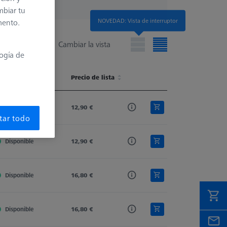
mbiar tu
NOVEDAD: Vista de interruptor
mento.
Cambiar la vista
logía de
isponibilidad
Connection Type Out
Precio de lista
Extension Type
Material Nr.
isponibilidad
Connection Type Out
Precio de lista
Extension Type
Material Nr.
Disponible
M3
12,90 €
Stylus Extension
602030-8301-000
tar todo
Disponible
M3
12,90 €
Stylus Extension
602030-8303-000
Disponible
M3
16,80 €
Stylus Extension
602030-8305-000
Disponible
M3
16,80 €
Stylus Extension
602030-8304-000