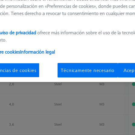
de personalización en «Preferencias de cookies», donde puedes ca
ción. Tienes derecho a revocar tu consentimiento en cualquier mo
Clasificar resultados
Disponibilidad
viso de privacidad
ofrece más información sobre el uso de la tecno
nto.
Weight
Material
Connection Type
D
re cookies
Información legal
Weight
Material
Connection Type
D
0,7
Steel
M3
ncias de cookies
Técnicamente necesario
Acep
2,0
Steel
M3
4,0
Steel
M3
3,6
Steel
M3