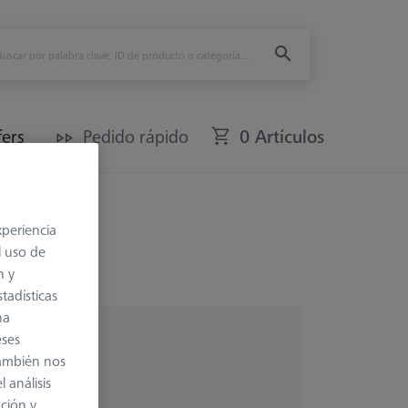
fers
Pedido rápido
0 Artículos
xperiencia
l uso de
n y
tadísticas
na
eses
también nos
 análisis
ación y