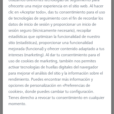
ofrecerte una mejor experiencia en el sitio web. Al hacer
clic en «Aceptar todo», das tu consentimiento para el uso
MSR dúplex X=1010, para Centermax
de tecnologías de seguimiento con el fin de recordar los
626100-9334-000
datos de inicio de sesión y proporcionar un inicio de
sesión seguro (técnicamente necesario), recopilar
estadísticas que optimizan la funcionalidad de nuestro
sitio (estadísticas), proporcionar una funcionalidad
mejorada (funcional) y ofrecer contenido adaptado a tus
intereses (marketing). Al dar tu consentimiento para el
uso de cookies de marketing, también nos permites
activar tecnologías de huellas digitales del navegador
para mejorar el análisis del sitio y la información sobre el
rendimiento. Puedes encontrar más información y
opciones de personalización en «Preferencias de
cookies», donde puedes cambiar tu configuración.
6.275,00 €
Tienes derecho a revocar tu consentimiento en cualquier
más el IVA
momento.
Plazo de entrega más largo