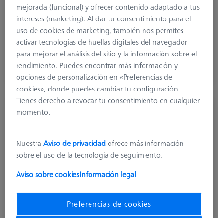
mejorada (funcional) y ofrecer contenido adaptado a tus
intereses (marketing). Al dar tu consentimiento para el
uso de cookies de marketing, también nos permites
319,90 €
activar tecnologías de huellas digitales del navegador
más el IVA
para mejorar el análisis del sitio y la información sobre el
rendimiento. Puedes encontrar más información y
Plazo de entrega más largo
opciones de personalización en «Preferencias de
cookies», donde puedes cambiar tu configuración.
Tienes derecho a revocar tu consentimiento en cualquier
momento.
Conector de sonda VAST XTR
600664-8600-000
Nuestra
Aviso de privacidad
ofrece más información
sobre el uso de la tecnología de seguimiento.
Aviso sobre cookies
Información legal
Preferencias de cookies