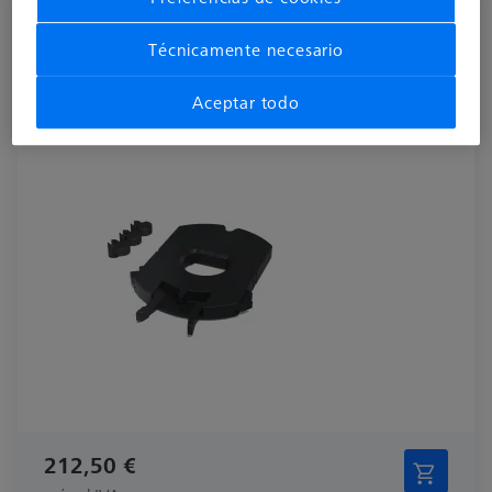
SISTEMAS DE PALLETS
OmniFix CT Tomostage foam
Técnicamente necesario
626140-9400-019
Aceptar todo
212,50 €