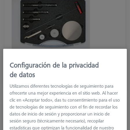
1.086,00 €
Configuración de la privacidad
más el IVA
de datos
Hecho a medida
Utilizamos diferentes tecnologías de seguimiento para
ofrecerte una mejor experiencia en el sitio web. Al hacer
clic en «Aceptar todo», das tu consentimiento para el uso
SISTEMAS DE PALLETS
de tecnologías de seguimiento con el fin de recordar los
Punta el plástico OmniFix CT D160
datos de inicio de sesión y proporcionar un inicio de
626170-0011-808
sesión seguro (técnicamente necesario), recopilar
estadísticas que optimizan la funcionalidad de nuestro