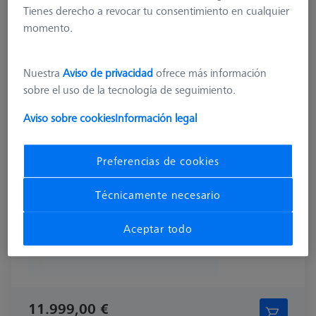
VERIFICADORES
Tienes derecho a revocar tu consentimiento en cualquier
CT Check Micro para METROTOM 800 y
momento.
METROTOM 6 Scout
626106-9310-000
Nuestra
Aviso de privacidad
ofrece más información
sobre el uso de la tecnología de seguimiento.
Aviso sobre cookies
Información legal
Preferencias de cookies
Técnicamente necesario
Aceptar todo
11.999,00 €