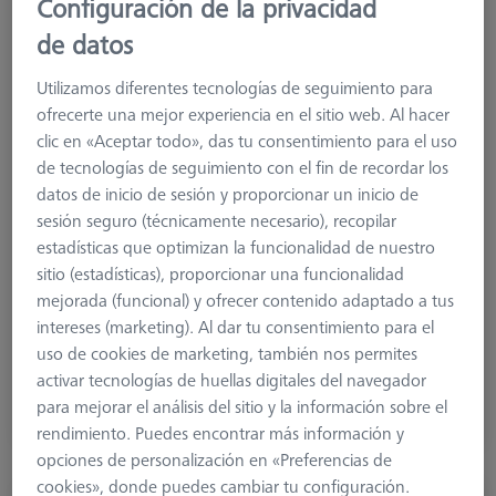
Configuración de la privacidad
CT Check para M1500 G3
de datos
626106-9215-000
Utilizamos diferentes tecnologías de seguimiento para
ofrecerte una mejor experiencia en el sitio web. Al hacer
clic en «Aceptar todo», das tu consentimiento para el uso
de tecnologías de seguimiento con el fin de recordar los
datos de inicio de sesión y proporcionar un inicio de
sesión seguro (técnicamente necesario), recopilar
estadísticas que optimizan la funcionalidad de nuestro
sitio (estadísticas), proporcionar una funcionalidad
mejorada (funcional) y ofrecer contenido adaptado a tus
intereses (marketing). Al dar tu consentimiento para el
11.999,00 €
uso de cookies de marketing, también nos permites
más el IVA
activar tecnologías de huellas digitales del navegador
para mejorar el análisis del sitio y la información sobre el
Hecho a medida
rendimiento. Puedes encontrar más información y
opciones de personalización en «Preferencias de
cookies», donde puedes cambiar tu configuración.