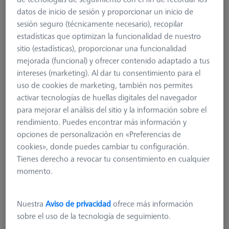
datos de inicio de sesión y proporcionar un inicio de
sesión seguro (técnicamente necesario), recopilar
estadísticas que optimizan la funcionalidad de nuestro
sitio (estadísticas), proporcionar una funcionalidad
mejorada (funcional) y ofrecer contenido adaptado a tus
intereses (marketing). Al dar tu consentimiento para el
uso de cookies de marketing, también nos permites
activar tecnologías de huellas digitales del navegador
para mejorar el análisis del sitio y la información sobre el
rendimiento. Puedes encontrar más información y
opciones de personalización en «Preferencias de
cookies», donde puedes cambiar tu configuración.
Tienes derecho a revocar tu consentimiento en cualquier
Measuring System Type
RDS
momento.
Product Type
Probe Sockets
Application
Store
Nuestra
Aviso de privacidad
ofrece más información
sobre el uso de la tecnología de seguimiento.
192,50 €
más el IVA