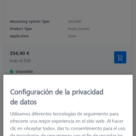
Measuring System Type
VAST/MT
Product Type
Probe Sockets
Application
Store
354,90 €
más el IVA
Disponible
Conector de sonda para RDS
Configuración de la privacidad
621770-8040-000
de datos
Utilizamos diferentes tecnologías de seguimiento para
ofrecerte una mejor experiencia en el sitio web. Al hacer
clic en «Aceptar todo», das tu consentimiento para el uso
de tecnologías de seguimiento con el fin de recordar los