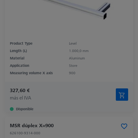
Product Type
Level
Length (L)
1.000,0 mm
Material
Aluminum
Application
Store
Measuring volume X axis
900
327,60 €
más el IVA
Disponible
MSR dúplex X=900
626100-9314-000