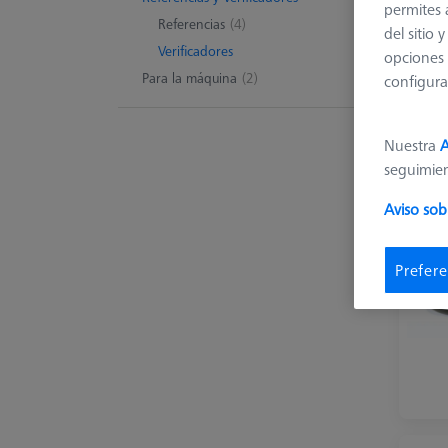
permites 
Referencias
(4)
del sitio
Verificadores
opciones 
Para la máquina
(2)
configura
Nuestra
A
seguimie
Aviso sob
Prefere