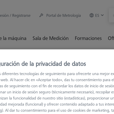
sesión / Registrarse
Portal de Metrología
ES
e la máquina
Sala de Medición
Formaciones
Of
Referencias y Verificadores
Verificadores
uración de la privacidad de datos
s diferentes tecnologías de seguimiento para ofrecerte una mejor e
ificadores
io web. Al hacer clic en «Aceptar todo», das tu consentimiento para e
as de seguimiento con el fin de recordar los datos de inicio de sesió
nar un inicio de sesión seguro (técnicamente necesario), recopilar es
Clasificar resul
izan la funcionalidad de nuestro sitio (estadísticas), proporcionar u
ductos
Recommen
idad mejorada (funcional) y ofrecer contenido adaptado a tus inter
g). Al dar tu consentimiento para el uso de cookies de marketing, 