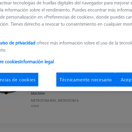
activar tecnologías de huellas digitales del navegador para mejorar el
CT Check para M1500 G3
 y la información sobre el rendimiento. Puedes encontrar más inform
626106-9215-000
de personalización en «Preferencias de cookies», donde puedes ca
ción. Tienes derecho a revocar tu consentimiento en cualquier mo
Machine
METROTOM 1500
G3, METROTOM 1
viso de privacidad
ofrece más información sobre el uso de la tecno
nto.
re cookies
Información legal
CT Check Micro para METROTOM 800 y
METROTOM 6 Scout
ncias de cookies
Técnicamente necesario
Acep
626106-9310-000
Machine
METROTOM 800, METROTOM 6
scout