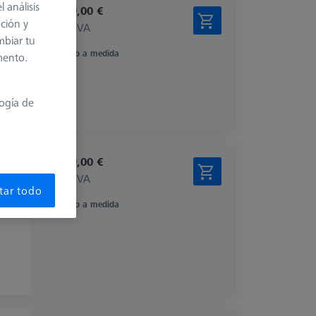
 análisis
11.999,00 €
ación y
más el IVA
mbiar tu
Hecho a medida
mento.
logía de
11.999,00 €
más el IVA
tar todo
Hecho a medida