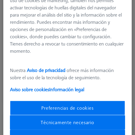
uso de cookies de marketing, también nos permites
activar tecnologías de huellas digitales del navegador
para mejorar el análisis del sitio y la información sobre el
rendimiento. Puedes encontrar más información y
opciones de personalización en «Preferencias de
cookies», donde puedes cambiar tu configuración.
Tienes derecho a revocar tu consentimiento en cualquier
momento.
Nuestra
Aviso de privacidad
ofrece más información
433,10 €
sobre el uso de la tecnología de seguimiento.
más el IVA
Aviso sobre cookies
Información legal
Disponible
Preferencias de cookies
Técnicamente necesario
Conector de sonda para VAST XXT (3)
620161-8510-000