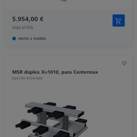
5.954,00 €
más el IVA
Hecho a medida
MSR dúplex X=1010, para Centermax
626100-9334-000