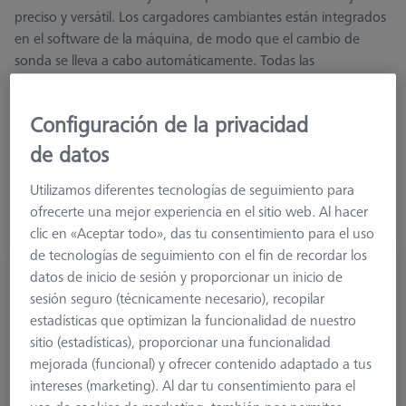
preciso y versátil. Los cargadores cambiantes están integrados
en el software de la máquina, de modo que el cambio de
sonda se lleva a cabo automáticamente. Todas las
configuraciones ZEISS son compatibles con bahías de sonda
adecuadas.
Configuración de la privacidad
de datos
Más información sobre Racks de Sensores
Utilizamos diferentes tecnologías de seguimiento para
ofrecerte una mejor experiencia en el sitio web. Al hacer
clic en «Aceptar todo», das tu consentimiento para el uso
de tecnologías de seguimiento con el fin de recordar los
datos de inicio de sesión y proporcionar un inicio de
Conector de sonda RDS CFS
sesión seguro (técnicamente necesario), recopilar
621770-8050-000
estadísticas que optimizan la funcionalidad de nuestro
sitio (estadísticas), proporcionar una funcionalidad
mejorada (funcional) y ofrecer contenido adaptado a tus
intereses (marketing). Al dar tu consentimiento para el