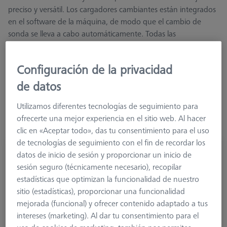
preciso y versátil. Los cargadores cambiantes están integrados
en el software de la máquina, de modo que el cambio de
sonda se lleva a cabo automáticamente. Todas las
configuraciones ZEISS son compatibles con bahías de sonda
adecuadas.
Configuración de la privacidad
de datos
Más información sobre Racks de Sensores
Utilizamos diferentes tecnologías de seguimiento para
ofrecerte una mejor experiencia en el sitio web. Al hacer
clic en «Aceptar todo», das tu consentimiento para el uso
de tecnologías de seguimiento con el fin de recordar los
datos de inicio de sesión y proporcionar un inicio de
Conector de sonda RDS CFS
sesión seguro (técnicamente necesario), recopilar
621770-8050-000
estadísticas que optimizan la funcionalidad de nuestro
sitio (estadísticas), proporcionar una funcionalidad
mejorada (funcional) y ofrecer contenido adaptado a tus
intereses (marketing). Al dar tu consentimiento para el