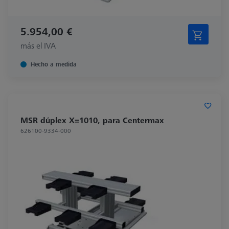
5.954,00 €
más el IVA
Hecho a medida
MSR dúplex X=1010, para Centermax
626100-9334-000