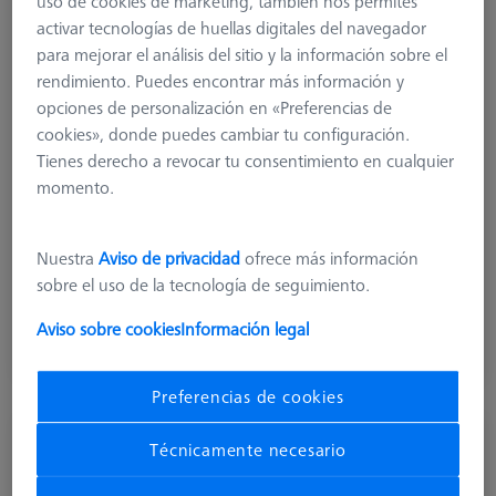
uso de cookies de marketing, también nos permites
activar tecnologías de huellas digitales del navegador
para mejorar el análisis del sitio y la información sobre el
rendimiento. Puedes encontrar más información y
opciones de personalización en «Preferencias de
cookies», donde puedes cambiar tu configuración.
Tienes derecho a revocar tu consentimiento en cualquier
momento.
Nuestra
Aviso de privacidad
ofrece más información
433,10 €
sobre el uso de la tecnología de seguimiento.
más el IVA
Aviso sobre cookies
Información legal
Disponible
Preferencias de cookies
Técnicamente necesario
Conector de sonda para VAST XXT (3)
620161-8510-000